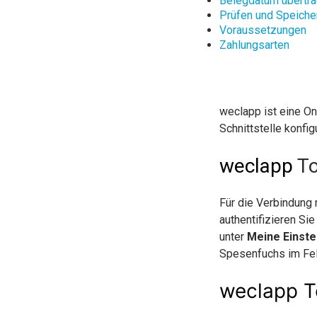
Belegdatum übertr
Prüfen und Speiche
Voraussetzungen
Zahlungsarten
weclapp ist eine O
Schnittstelle konf
weclapp
To
Für die Verbindung
authentifizieren Sie
unter
Meine Einste
Spesenfuchs im Fe
weclapp
T