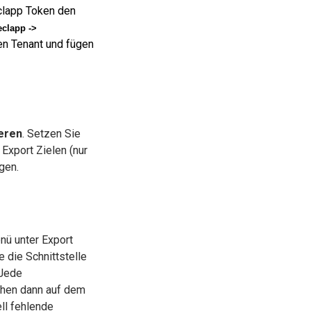
clapp Token den
clapp ->
en Tenant und fügen
ieren
. Setzen Sie
 Export Zielen (nur
gen.
nü unter Export
e die Schnittstelle
 Jede
ehen dann auf dem
ll fehlende