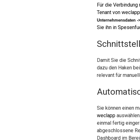
Für die Verbindung
Tenant von
weclap
Unternehmensdaten ->
Sie ihn in Spesenf
Schnittstel
Damit Sie die Schn
dazu den Haken bei 
relevant für manuel
Automatisc
Sie können einen m
weclapp
auswählen.
einmal fertig einge
abgeschlossene Rei
Dashboard im Bereic