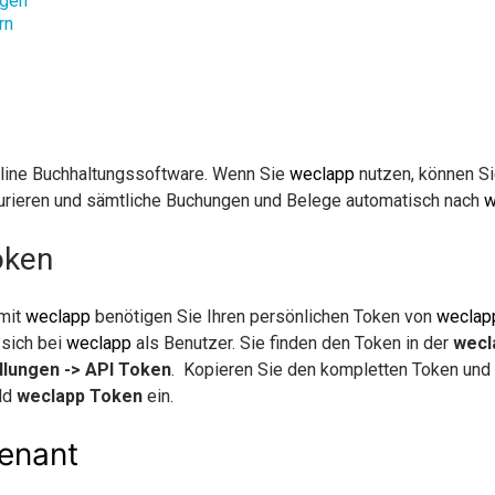
agen
rn
nline Buchhaltungssoftware. Wenn Sie
weclapp
nutzen, können Si
igurieren und sämtliche Buchungen und Belege automatisch nach
w
ken
 mit
weclapp
benötigen Sie Ihren persönlichen Token von
weclap
 sich bei
weclapp
als Benutzer. Sie finden den Token in der
wecl
llungen -> API Token
. Kopieren Sie den kompletten Token und 
ld
weclapp Token
ein.
enant