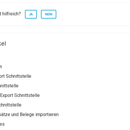
 hilfreich?
JA
NEIN
kel
en
rt Schnittstelle
ittstelle
Export Schnittstelle
hnittstelle
ätze und Belege importieren
ces