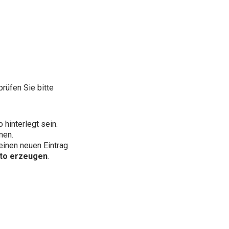
rüfen Sie bitte
hinterlegt sein.
men.
einen neuen Eintrag
nto erzeugen
.