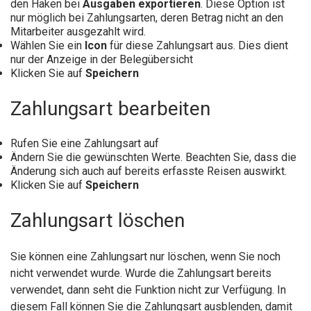
den Haken bei
Ausgaben exportieren
. Diese Option ist
nur möglich bei Zahlungsarten, deren Betrag nicht an den
Mitarbeiter ausgezahlt wird.
Wählen Sie ein
Icon
für diese Zahlungsart aus. Dies dient
nur der Anzeige in der Belegübersicht
Klicken Sie auf
Speichern
Zahlungsart bearbeiten
Rufen Sie eine Zahlungsart auf
Ändern Sie die gewünschten Werte. Beachten Sie, dass die
Änderung sich auch auf bereits erfasste Reisen auswirkt.
Klicken Sie auf
Speichern
Zahlungsart löschen
Sie können eine Zahlungsart nur löschen, wenn Sie noch
nicht verwendet wurde. Wurde die Zahlungsart bereits
verwendet, dann seht die Funktion nicht zur Verfügung. In
diesem Fall können Sie die Zahlungsart ausblenden, damit