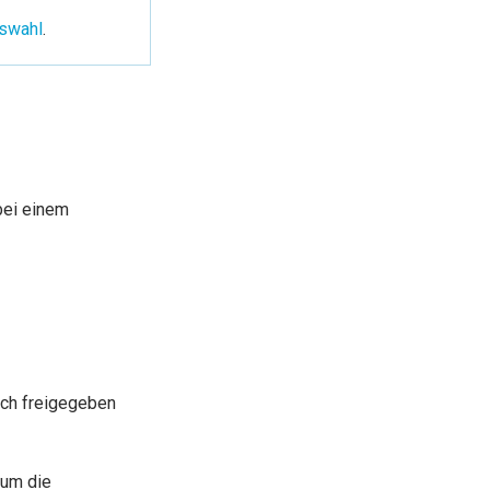
swahl
.
 bei einem
ich freigegeben
 um die