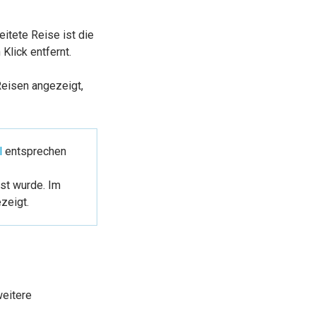
itete Reise ist die
 Klick entfernt.
Reisen angezeigt,
l
entsprechen
sst wurde. Im
zeigt.
weitere