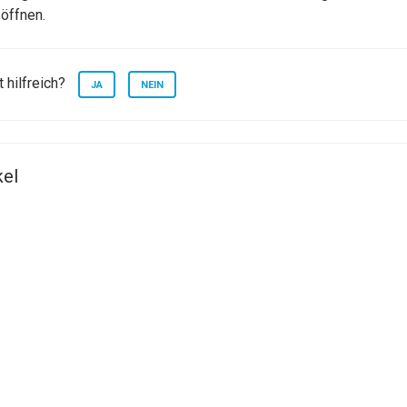
öffnen.
 hilfreich?
JA
NEIN
kel